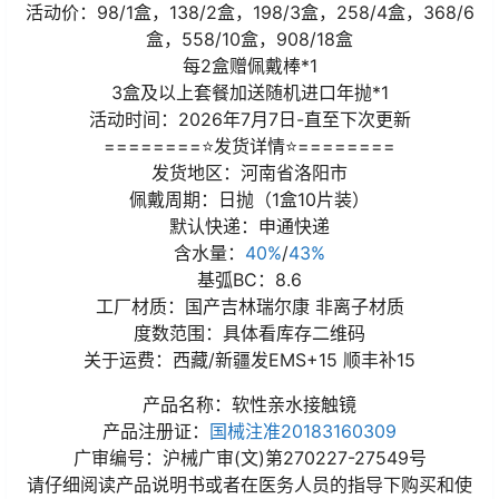
活动价：98/1盒，138/2盒，198/3盒，258/4盒，368/6
盒，558/10盒，908/18盒
每2盒赠佩戴棒*1
3盒及以上套餐加送随机进口年抛*1
活动时间：2026年7月7日-直至下次更新
========⭐发货详情⭐========
发货地区：河南省洛阳市
佩戴周期：日抛（1盒10片装）
默认快递：申通快递
含水量：
40%
/
43%
基弧BC：8.6
工厂材质：国产吉林瑞尔康 非离子材质
度数范围：具体看库存二维码
关于运费：西藏/新疆发EMS+15 顺丰补15
产品名称：软性亲水接触镜
产品注册证：
国械注准20183160309
广审编号：沪械广审(文)第270227-27549号
请仔细阅读产品说明书或者在医务人员的指导下购买和使