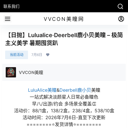
联系我们
VVCON美瞳网
【日抛】Lulualice·Deerbell鹿小贝美瞳 – 极简
主义美学 暑期囤货趴
当前活动
7月6日
VVCON美瞳
LuluAlice美瞳
&
Deerbell鹿小贝
美瞳
一站式解决淡颜星人日常必备瞳色
早八/出游/约会 多场景全覆盖👏
活动价：88/1盒，138/2盒，238/4盒，538/10盒
活动时间：2026年7月6日-直至下次更新
========⭐发货详情⭐========