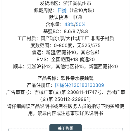
发货地区：浙江省杭州市
佩戴周期：
日抛
（1盒10片装）
默认快递：申通
含水量：
43%
/
50%
基弧BC：8.6/8.7/8.8
工厂材质：国产瑞尔康/大仕城工厂 非离子材质
度数范围：0-800度，无525/575
偏远：新疆/西藏补10，其它包邮
EMS：全国范围+18 偏远20
顺丰：江浙沪补12，其他地区补15，新疆西藏补20
产品名称：软性亲水接触镜
产品注册证：
国械注准20183160309
广告审查号：吉械广审(文)第 230811-11747号、吉械广审
(文)第 250112-22999号
请仔细阅读产品说明书或者在医务人员的指导下购买和使
用，禁忌内容或注意事项详见说明书
关于购买