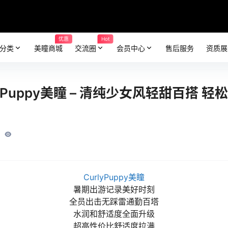
优惠
Hot
分类
美瞳商城
交流圈
会员中心
售后服务
资质展
yPuppy美瞳 – 清纯少女风轻甜百搭 
CurlyPuppy美瞳
暑期出游记录美好时刻
全员出击无踩雷通勤百塔
水润和舒适度全面升级
超高性价比舒适度拉满