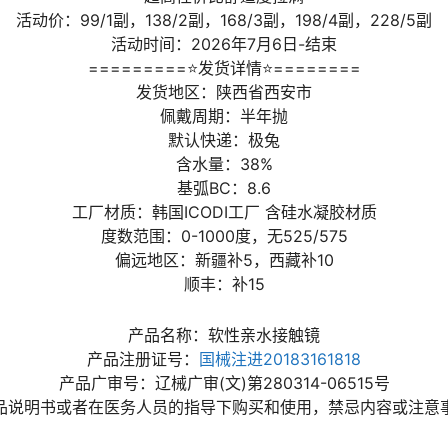
活动价：99/1副，138/2副，168/3副，198/4副，228/5副
活动时间：2026年7月6日-结束
=========⭐发货详情⭐========
发货地区：陕西省西安市
佩戴周期：半年抛
默认快递：极兔
含水量：38%
基弧BC：8.6
工厂材质：韩国ICODI工厂 含硅水凝胶材质
度数范围：0-1000度，无525/575
偏远地区：新疆补5，西藏补10
顺丰：补15
产品名称：软性亲水接触镜
产品注册证号：
国械注进20183161818
产品广审号：辽械广审(文)第280314-06515号
品说明书或者在医务人员的指导下购买和使用，禁忌内容或注意