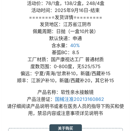
活动价：78/1盒，138/2盒，248/4盒
活动时间：2025年9月16日-结束
=======⭐发货详情⭐========
发货地区：江苏省江阴市
佩戴周期：日抛（一盒10片装）
默认快递：申通
含水量：
40%
基弧BC：8.5
工厂材质：国产康视达工厂 普通材质
度数范围：0-800度，无525/575
偏远：宁夏/青海/甘肃补10，新疆/西藏补15
顺丰：江浙沪补10，新疆/西藏补20，其它补15
产品名称：软性亲水接触镜
产品注册证：
国械注准20213160862
请仔细阅读产品说明书或者在医务人员的指导下购买和使
用，禁忌内容或注意事项详见说明书
关于购买