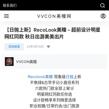
联系我们
VVCON美瞳网
【日抛上新】RecoLook美瞳 – 超前设计明星
网红同款 秋日出游美美出片
活动结束
25年9月16日
VVCON美瞳
Recolook美瞳
现象级
日抛
上新
不焦绿&古早手记小直径系列
六款热门款全部上架🛒
明星网红同款任你选
设计款畅享系列随意选择
职业拍摄/日常约会/出门旅游