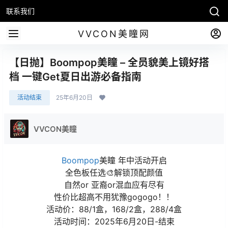
联系我们
VVCON美瞳网
【日抛】Boompop美瞳 – 全员貌美上镜好搭
档 一键Get夏日出游必备指南
活动结束
25年6月20日
VVCON美瞳
Boompop
美瞳 年中活动开启
全色板任选🎨解锁顶配颜值
自然or 亚裔or混血应有尽有
性价比超高不用犹豫gogogo！！
活动价：88/1盒，168/2盒，288/4盒
活动时间：2025年6月20日-结束