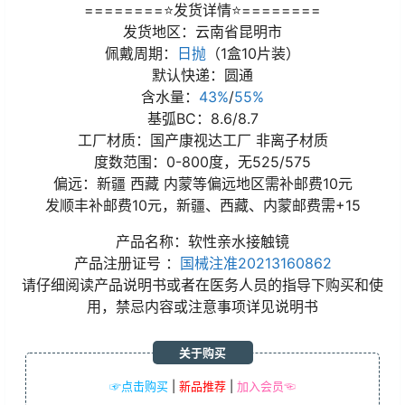
========⭐发货详情⭐========
发货地区：云南省昆明市
佩戴周期：
日抛
（1盒10片装）
默认快递：圆通
含水量：
43%
/
55%
基弧BC：8.6/8.7
工厂材质：国产康视达工厂 非离子材质
度数范围：0-800度，无525/575
偏远：新疆 西藏 内蒙等偏远地区需补邮费10元
发顺丰补邮费10元，新疆、西藏、内蒙邮费需+15
产品名称：软性亲水接触镜
产品注册证号 ：
国械注准20213160862
请仔细阅读产品说明书或者在医务人员的指导下购买和使
用，禁忌内容或注意事项详见说明书
关于购买
☞点击购买
|
新品推荐
|
加入会员☜