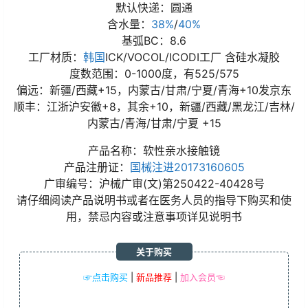
默认快递：圆通
含水量：
38%
/
40%
基弧BC：8.6
工厂材质：
韩国
ICK/VOCOL/ICODI工厂 含硅水凝胶
度数范围：0-1000度，有525/575
偏远：新疆/西藏+15，内蒙古/甘肃/宁夏/青海+10发京东
顺丰：江浙沪安徽+8，其余+10，新疆/西藏/黑龙江/吉林/
内蒙古/青海/甘肃/宁夏 +15
产品名称：软性亲水接触镜
产品注册证：
国械注进20173160605
广审编号：沪械广审(文)第250422-40428号
请仔细阅读产品说明书或者在医务人员的指导下购买和使
用，禁忌内容或注意事项详见说明书
关于购买
☞点击购买
|
新品推荐
|
加入会员☜