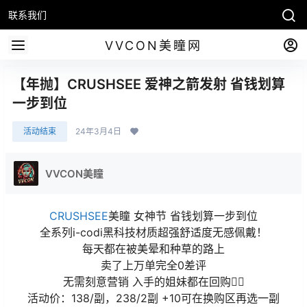
联系我们
VVCON美瞳网
【年抛】CRUSHSEE 爱神之箭发射 省钱划算
一步到位
活动结束
24年3月4日
VVCON美瞳
CRUSHSEE
美瞳 女神节 省钱划算一步到位
全系列i-codi黑科技材质超强舒适度无感佩戴！
每天都在被美晕和种草的路上
卖了上万单完全0差评
无需刻意营销 入手的姐妹都在回购✌🏻
活动价：138/副，238/2副 +10可在换购区再选一副