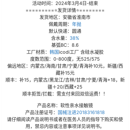
活动时间：2024年3月4日-结束
=========⭐发货详情⭐========
发货地区：安徽省淮南市
佩戴周期：
年抛
默认快递：圆通
含水量：
38%
基弧BC：8.6
工厂材质：
韩国
icodi工厂 含硅水凝胶
度数范围：0-800度，无525/575
偏远地区：内蒙古/海南/甘肃/宁夏/青海补10元，新疆/西
藏补15元
顺丰：补15，内蒙古/黑龙江/吉林/甘肃/宁夏/青海+18，新
疆＋20/西藏+25
顺丰拒签/拦截：需支付来回双倍运费！！
产品名称：软性亲水接触镜
产品注册证号：
国械注进20183161818
请仔细阅读产品说明书或者在医务人员的指导下购买和使
用，禁忌内容或注意事项详见说明书。