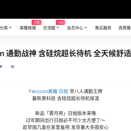
优惠
Hot
分类
美瞳商城
交流圈
会员中心
售后服务
资质展
con 通勤战神 含硅烷超长待机 全天候舒
Fairycon美瞳
日抛
早八人通勤王牌
最新黑科技 含硅烷超长待机保湿
新品「雾月亮」日抛版本来噜
过年期间出行日抛必不可少太方便了～
趁早囤几盒在家里备用 发货量大多囤安心