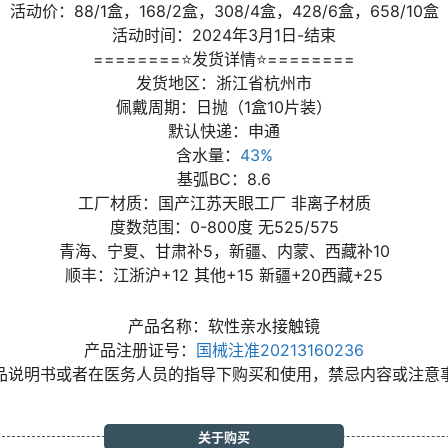
活动价：88/1盒，168/2盒，308/4盒，428/6盒，658/10盒
活动时间：2024年3月1日-结束
========⭐发货详情⭐========
发货地区：浙江省杭州市
佩戴周期：日抛（1盒10片装）
默认快递：申通
含水量：
43%
基弧BC：8.6
工厂材质：国产江苏天眼工厂 非离子材质
度数范围：0-800度 无525/575
青海、宁夏、甘肃补5，新疆、内蒙、西藏补10
顺丰：江浙沪+12 其他+15 新疆+20西藏+25
产品名称：软性亲水接触镜
产品注册证号：
国械注准20213160236
品说明书或者在医务人员的指导下购买和使用，禁忌内容或注意
关于购买