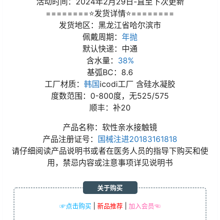
活动时间：2024年2月29日-直至下次更新
========⭐发货详情⭐========
发货地区：黑龙江省哈尔滨市
佩戴周期：
年抛
默认快递：中通
含水量：
38%
基弧BC：8.6
工厂材质：
韩国
icodi工厂 含硅水凝胶
度数范围：0-800度，无525/575
顺丰：补20
产品名称：软性亲水接触镜
产品注册证号：
国械注进20183161818
请仔细阅读产品说明书或者在医务人员的指导下购买和使
用，禁忌内容或注意事项详见说明书
关于购买
☞点击购买
|
新品推荐
|
加入会员☜