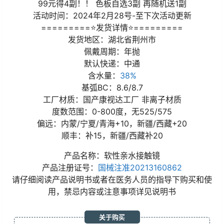
99元得4副！！ 色板自选3副 再随机送1副
活动时间：2024年2月28号-至下次活动更新
=========⭐发货详情⭐=========
发货地区：湖北省荆州市
佩戴周期：年抛
默认快递：中通
含水量：
38%
基弧BC：8.6/8.7
工厂材质：国产康视达工厂 非离子材质
度数范围：0-800度，无525/575
偏远：内蒙/宁夏/青海+10，新疆/西藏+20
顺丰：补15，新疆/西藏补20
产品名称：软性亲水接触镜
产品注册证号：
国械注准20213160862
请仔细阅读产品说明书或者在医务人员的指导下购买和使
用，禁忌内容或注意事项详见说明书
关于购买