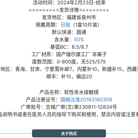
活动时间：2024年2月23日-结束
========⭐发货详情⭐========
发货地区：福建省泉州市
佩戴周期：
日抛
（1盒10片装）
默认快递：圆通
含水量：
50%
基弧BC：8.5/8.7
工厂材质：国产瑞尔康工厂 非离子
度数范围：0-800度，无525/575
地区：青海、甘肃、宁夏需补邮7，内蒙补10，新疆补15，西藏
顺丰：补15，偏远20
产品名称：软性亲水接触镜
产品注册证号：
国械注准20183160309
广审批号：吉械广审(文)第230811-12834号
品说明书或者在医务人员的指导下购买和使用，禁忌内容或注意
关于购买