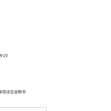
补20
事项详见说明书