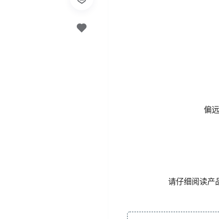
偏远
请仔细阅读产