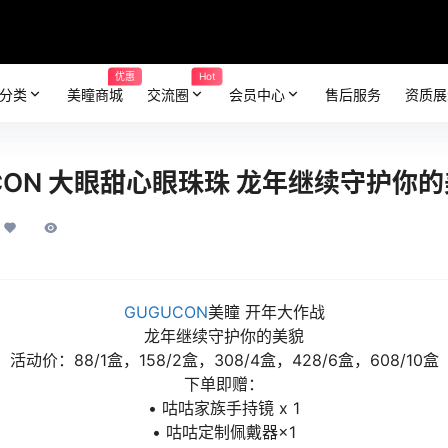
优惠
Hot
分类
美瞳商城
交流圈
会员中心
售后服务
资质展
CON 大眼甜心眼珠珠 龙年继续守护你
GUGUCON
美瞳 开年大作战
龙年继续守护你的美貌
活动价：88/1盒，158/2盒，308/4盒，428/6盒，608/10盒
下单即赠：
• 咕咕家族手持镜 x 1
• 咕咕定制佩戴器×1