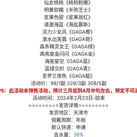
仙女桃桃《桃桃粉嫩》
明黄软糯《半熟芝士》
浆果色甜《浆果玫红》
清澈海蓝《海盐慕斯》
活力少女风《GAGA橙》
清水出芙蓉《GAGA荷》
森系精灵女王《GAGA绿》
高亮度金闪闪《GAGA金》
海底星空《GAGA蓝》
蓝绿交织《GAGA青》
圣罗兰夜色《GAGA靛》
活动价：98/1副 228/3副 308/5副
PS：此活动未预售活动，预计三月底到4月中旬左右，预定不可
活动时间：2024年2月23日-结束
========⭐发货详情⭐========
发货地区：天津市
佩戴周期：年抛
默认快递：申通
含水量：
38%