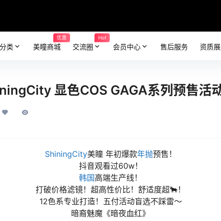
优惠
Hot
分类
美瞳商城
交流圈
会员中心
售后服务
资质展
ingCity 显色COS GAGA系列预售
ShiningCity
美瞳 年初爆款
年抛
预售！
抖音观看过60w！
韩国
高端生产线！
打破价格滤镜！超高性价比！舒适度超🐂！
12色系专业打造！五付活动盲选不踩雷～
暗裔魅魔《暗夜血红》