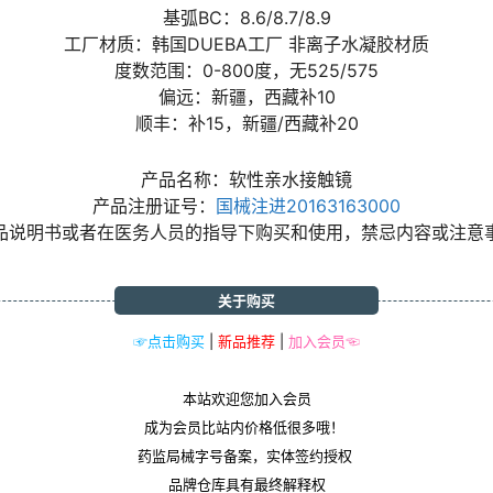
基弧BC：8.6/8.7/8.9
工厂材质：韩国DUEBA工厂 非离子水凝胶材质
度数范围：0-800度，无525/575
偏远：新疆，西藏补10
顺丰：补15，新疆/西藏补20
产品名称：软性亲水接触镜
产品注册证号：
国械注进20163163000
品说明书或者在医务人员的指导下购买和使用，禁忌内容或注意
关于购买
☞点击购买
|
新品推荐
|
加入会员☜
本站欢迎您加入会员
成为会员比站内价格低很多哦！
药监局械字号备案，实体签约授权
品牌仓库具有最终解释权