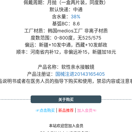
佩戴周期：月抛（一盒两片装，同度数）
默认快递：中通
含水量：
38%
基弧BC：8.6
工厂材质：韩国medios工厂 非离子材质
度数范围：0-800度，无525/575
偏远：新疆+10发中通，西藏+10发邮政
顺丰：河南省内补12，非偏远补15，新疆加18元
产品名称：软性亲水接触镜
产品注册证：
国械注进20143165405
品说明书或者在医务人员的指导下购买和使用，禁忌内容或注意
关于购买
☞点击购买
|
新品推荐
|
加入会员☜
本站欢迎您加入会员