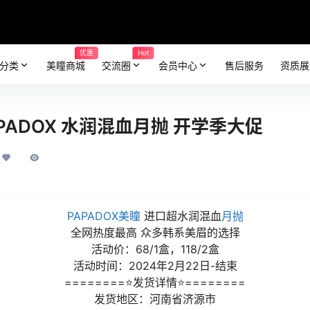
优惠
Hot
分类
美瞳商城
交流圈
会员中心
售后服务
资质展
PADOX 水润混血月抛 开学季大促
PAPADOX美瞳
进口超水润混血
月抛
全网热度最高 众多韩系美眉的选择
活动价：68/1盒，118/2盒
活动时间：2024年2月22日-结束
========⭐发货详情⭐========
发货地区：河南省济源市