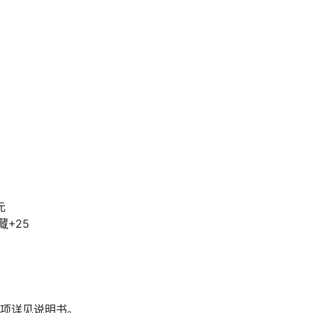
元
藏+25
项详见说明书。