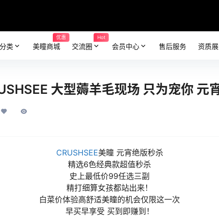
优惠
Hot
分类
美瞳商城
交流圈
会员中心
售后服务
资质展
USHSEE 大型薅羊毛现场 只为宠你 元
CRUSHSEE
美瞳 元宵绝版秒杀
精选6色经典款超值秒杀
史上最低价99任选三副
精打细算女孩都站出来！
白菜价体验高舒适美瞳的机会仅限这一次
早买早享受 买到即赚到！