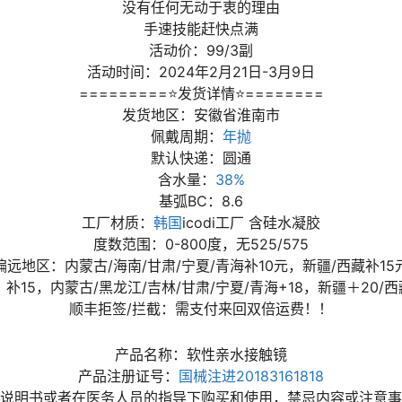
没有任何无动于衷的理由
手速技能赶快点满
活动价：99/3副
活动时间：2024年2月21日-3月9日
=========⭐发货详情⭐========
发货地区：安徽省淮南市
佩戴周期：
年抛
默认快递：圆通
含水量：
38%
基弧BC：8.6
工厂材质：
韩国
icodi工厂 含硅水凝胶
度数范围：0-800度，无525/575
偏远地区：内蒙古/海南/甘肃/宁夏/青海补10元，新疆/西藏补15
补15，内蒙古/黑龙江/吉林/甘肃/宁夏/青海+18，新疆＋20/西
顺丰拒签/拦截：需支付来回双倍运费！！
产品名称：软性亲水接触镜
产品注册证号：
国械注进20183161818
说明书或者在医务人员的指导下购买和使用，禁忌内容或注意事