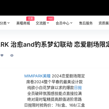
优惠
Hot
分类
美瞳商城
交流圈
会员中心
售后服务
资质展
ARK 治愈and钓系梦幻联动 恋爱剧场限
MIMIPARK美瞳
2024恋爱剧场限定
席卷2024整个早春的最美设计款
纯欲小白花梦寐以求的爆款
日抛
全员破碎氛围感技能点直接拉满
绝对是时髦精提高颜值进阶思路
日抛限时抢购价：78/盒、168/三盒