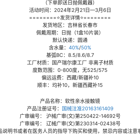
（下单即送日抛佩戴器）
活动时间：2024年2月21日—3月6日
========⭐发货详情⭐========
发货地区：吉林省长春市
佩戴周期：日抛（1盒10片装）
默认快递：圆通
含水量：
40%
/
50%
基弧BC：8.5/8.6/8.7
工厂材质：国产瑞尔康工厂 非离子材质
度数范围：0-800度，无525/575
偏远运费：西藏/新疆补10
顺丰：均补10，新疆西藏补15
产品名称：软性亲水接触镜
产品注册证号：
国械注准20163161409
广审编号： 沪械广审(文)第250422-14692号
广审编号： 辽械广审(文)第230314-02438号
品说明书或者在医务人员的指导下购买和使用，禁忌内容或注意