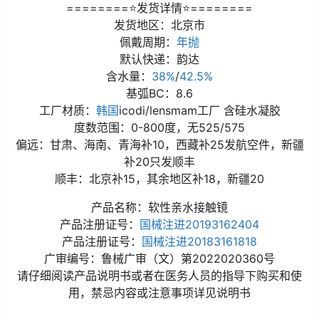
========⭐发货详情⭐========
发货地区：北京市
佩戴周期：
年抛
默认快递：韵达
含水量：
38%
/
42.5%
基弧BC：8.6
工厂材质：
韩国
icodi/lensmam工厂 含硅水凝胶
度数范围：0-800度，无525/575
偏远：甘肃、海南、青海补10，西藏补25发航空件，新疆
补20只发顺丰
顺丰：北京补15，其余地区补18，新疆20
产品名称：软性亲水接触镜
产品注册证号：
国械注进20193162404
产品注册证号：
国械注进20183161818
广审编号：鲁械广审（文）第2022020360号
请仔细阅读产品说明书或者在医务人员的指导下购买和使
用，禁忌内容或注意事项详见说明书