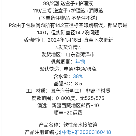
99/2副 送盒子+护理液
119/三幅 送盒子+护理液+润眼液
(下单备注赠品 不备注不送)
PS:由于包装问题所有14.2直径标签印刷错误，都显示是
14.0，但实际直径14.2没问题
活动时间：2024年1月16日-直至下次更新
========⭐发货详情⭐========
发货地区：山东省菏泽市
佩戴周期：
年抛
默认快递：申通/中通/极兔
含水量：
38%
基弧BC：8.5
工厂材质：国产海普明工厂 非离子材质
度数范围：0-800度，无525/575
偏远：新疆西藏地区邮费+10
顺丰+20运费
产品名称：软性亲水接触镜
产品注册证编号:
国械注准20203160418