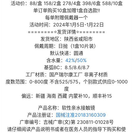
活动价：88/盒 158/2盒 278/4盒 398/6盒 588/10盒
单订单购买10盒加赠1盒自选款‼
每单附赠佩戴器一个
活动时间：2024年1月5日-1月22日
========⭐发货详情⭐========
发货地区：陕西省咸阳市
佩戴周期：日抛（1盒10片装）
默认快递：圆通
含水量：
42%
/
50%
基弧BC：8.5/8.6/8.7
工厂材质：国产瑞尔康工厂 非离子材质
度数范围：0-800度 不含525/575，个别款式供应0-1000
度
偏远：新疆 海南 西藏 内蒙补10，顺丰补15
产品名称：软性亲水接触镜
产品注册证：
国械注准20183160309
广审编号：吉械广审(文)第 230811-01028号
请仔细阅读产品说明书或者在医务人员的指导下购买和使