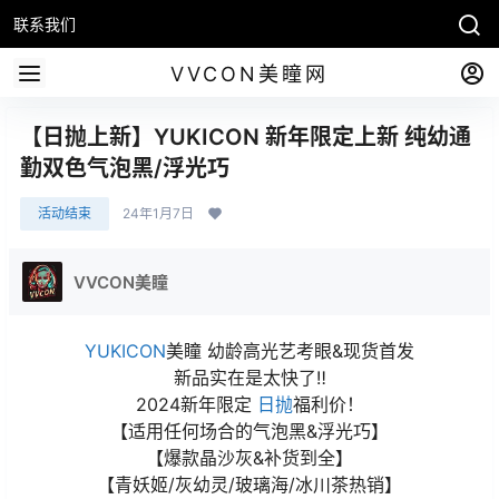
联系我们
VVCON美瞳网
【日抛上新】YUKICON 新年限定上新 纯幼通
勤双色气泡黑/浮光巧
活动结束
24年1月7日
VVCON美瞳
YUKICON
美瞳 幼龄高光艺考眼&现货首发
新品实在是太快了‼
2024新年限定
日抛
福利价！
【适用任何场合的气泡黑&浮光巧】
【爆款晶沙灰&补货到全】
【青妖姬/灰幼灵/玻璃海/冰川茶热销】