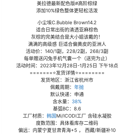
美拉德最新配色版#高阶棕绿
添加10%绿色整体更轻松活泼
小尘埃C.Bubble Brown14.2
适合日常出街的清透亚麻棕色
灰棕的完美结合是大小姐该戴的！
满满的高级感 巨适合偏黄皮的亚洲人
活动价：140/1副，228/2副，268/3副
每单赠送闪兔手机气囊一个（送完为止）
活动时间：2023年12月28日-1月25日 下午18点
=======⭐发货详情⭐========
发货地区：浙江省杭州市
佩戴周期：
年抛
默认快递：申通
含水量：
38%
基弧BC：8.6
工厂材质：
韩国
Mi/ICODI工厂 含硅水凝胶
度数范围：具体看库存二维码
偏远：内蒙宁夏甘肃青海+5 ， 西藏/新疆补10