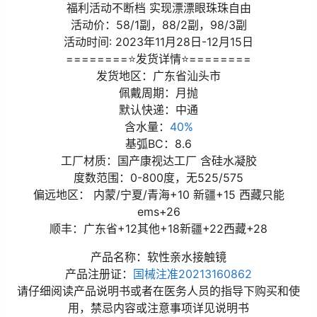
福利活动不断档 实现漂漂眼珠珠自由
活动价：58/1副，88/2副，98/3副
活动时间: 2023年11月28日-12月15日
========⭐发货详情⭐========
发货地区：广东省汕头市
佩戴周期：月抛
默认快递：中通
含水量：
40%
基弧BC：8.6
工厂材质：国产康视达工厂 含硅水凝胶
度数范围：0-800度，无525/575
偏远地区： 内蒙/宁夏/青海+10 新疆+15 西藏只能
ems+26
顺丰：广东省+12其他+18新疆+22西藏+28
产品名称：软性亲水接触镜
产品注册证：
国械注准20213160862
请仔细阅读产品说明书或者在医务人员的指导下购买和使
用，禁忌内容或注意事项详见说明书