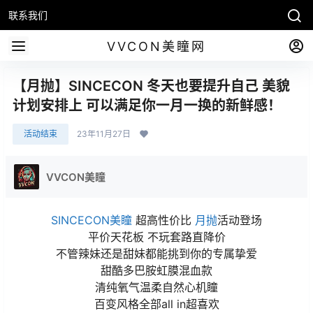
联系我们
VVCON美瞳网
【月抛】SINCECON 冬天也要提升自己 美貌
计划安排上 可以满足你一月一换的新鲜感！
活动结束
23年11月27日
VVCON美瞳
SINCECON美瞳
超高性价比
月抛
活动登场
平价天花板 不玩套路直降价
不管辣妹还是甜妹都能挑到你的专属挚爱
甜酷多巴胺虹膜混血款
清纯氧气温柔自然心机瞳
百变风格全部all in超喜欢