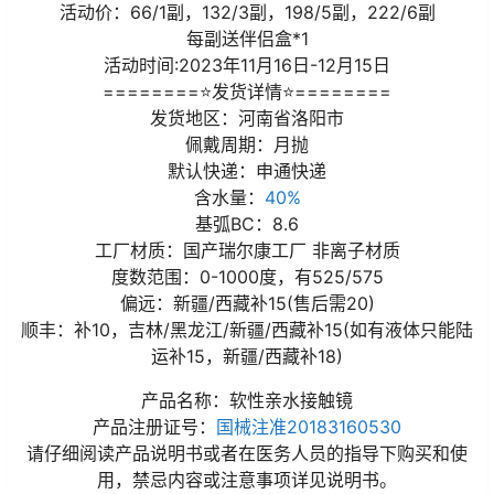
活动价：66/1副，132/3副，198/5副，222/6副
每副送伴侣盒*1
活动时间:2023年11月16日-12月15日
========⭐发货详情⭐========
发货地区：河南省洛阳市
佩戴周期：月抛
默认快递：申通快递
含水量：
40%
基弧BC：8.6
工厂材质：国产瑞尔康工厂 非离子材质
度数范围：0-1000度，有525/575
偏远：新疆/西藏补15(售后需20)
顺丰：补10，吉林/黑龙江/新疆/西藏补15(如有液体只能陆
运补15，新疆/西藏补18)
产品名称：软性亲水接触镜
产品注册证号：
国械注准20183160530
请仔细阅读产品说明书或者在医务人员的指导下购买和使
用，禁忌内容或注意事项详见说明书。