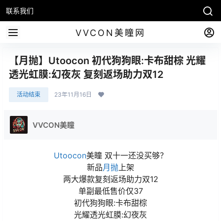
联系我们
VVCON美瞳网
【月抛】Utoocon 初代狗狗眼:卡布甜棕 光耀
透光虹膜:幻夜灰 复刻返场助力双12
活动结束
23年11月16日
VVCON美瞳
Utoocon
美瞳 双十一还没买够？
新品
月抛
上架
两大爆款复刻返场助力双12
单副最低售价仅37
初代狗狗眼:卡布甜棕
光耀透光虹膜:幻夜灰