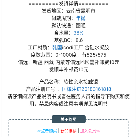
========⭐发货详情⭐========
发货地区：云南省昆明市
佩戴周期：
年抛
默认快递：圆通
含水量：
38%
基弧BC：8.6
工厂材质：
韩国
icodi工厂 含硅水凝胶
度数范围：0-1000度，有525/575
偏远：新疆 西藏 内蒙等偏远地区需补邮费10元
发顺丰补邮费10元
产品名称：软性亲水接触镜
产品注册证号 ：
国械注进20183161818
请仔细阅读产品说明书或者在医务人员的指导下购买和使
用，禁忌内容或注意事项详见说明书
关于购买
☞点击购买
|
新品推荐
|
加入会员☜