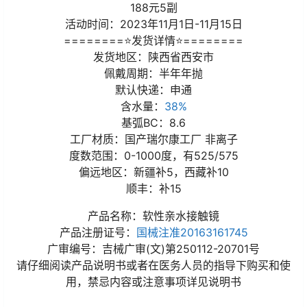
188元5副
活动时间：2023年11月1日-11月15日
========⭐发货详情⭐========
发货地区：陕西省西安市
佩戴周期：半年年抛
默认快递：申通
含水量：
38%
基弧BC：8.6
工厂材质：国产瑞尔康工厂 非离子
度数范围：0-1000度，有525/575
偏远地区：新疆补5，西藏补10
顺丰：补15
产品名称：软性亲水接触镜
产品注册证号：
国械注准20163161745
广审编号：吉械广审(文)第250112-20701号
请仔细阅读产品说明书或者在医务人员的指导下购买和使
用，禁忌内容或注意事项详见说明书