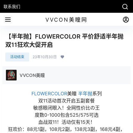
联系我们
VVCON美瞳网
【半年抛】FLOWERCOLOR 平价舒适半年抛
双11狂欢大促开启
活动结束
23年10月30日
VVCON美瞳
FLOWERCOLOR
美瞳
半年抛
系列
双11活动首次开启五副套餐
敏感眼闭眼入！全网性价比の王
度数0-1000包含525/575可选
血战双11！活动仅有15天！
狂欢价：88元1副，108元2副，138元3副，168元4副，