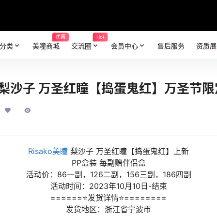
优惠
Hot
分类
美瞳商城
交流圈
会员中心
售后服务
资质展
ko 梨沙子 万圣红瞳【捣蛋鬼红】万圣节限
Risako美瞳
梨沙子 万圣红瞳【捣蛋鬼红】上新
PP盒装 每副赠伴侣盒
活动价：86一副，126二副，156三副，186四副
活动时间：2023年10月10日-结束
======⭐发货详情⭐========
发货地区：浙江省宁波市