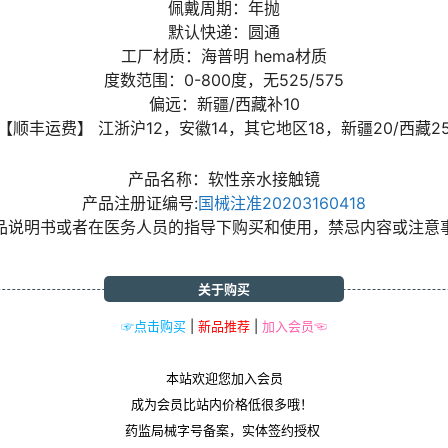
佩戴周期：年抛
默认快递：圆通
工厂材质：海普明 hema材质
度数范围：0-800度，无525/575
偏远：新疆/西藏补10
【顺丰运费】 江浙沪12，安徽14，其它地区18，新疆20/西藏2
产品名称：软性亲水接触镜
产品注册证编号:
国械注准20203160418
品说明书或者在医务人员的指导下购买和使用，禁忌内容或注意
关于购买
☞点击购买
|
新品推荐
|
加入会员☜
本站欢迎您加入会员
成为会员比站内价格低很多哦！
药监局械字号备案，实体签约授权