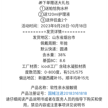
🎁下单赠送大礼包
①送帕恰狗水杯
②送120ml护理液
③送伴侣盒2个
活动时间：2023年9月28日-10月18日
========⭐发货详情⭐========
发货地区：山东省烟台市
佩戴周期：年抛
默认快递：圆通
含水量：38%
基弧BC：8.6
工厂材质：icodi工厂 含硅水凝胶材质
度数范围：0-800度，有525/575
偏远地区：新疆西藏补15，顺丰均补15元
产品名称：软性亲水接触镜
产品注册证号：
国械注进20183161818
请仔细阅读产品说明书或者在医务人员的指导下购买和使
用，禁忌内容或注意事项详见说明书