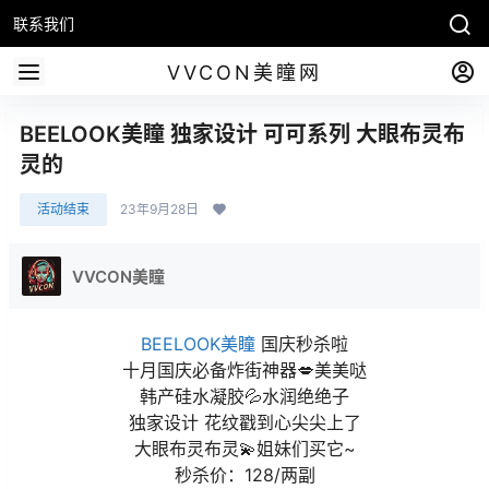
联系我们
VVCON美瞳网
BEELOOK美瞳 独家设计 可可系列 大眼布灵布
灵的
活动结束
23年9月28日
VVCON美瞳
BEELOOK美瞳
国庆秒杀啦
十月国庆必备炸街神器💋美美哒
韩产硅水凝胶💦水润绝绝子
独家设计 花纹戳到心尖尖上了
大眼布灵布灵💫姐妹们买它~
秒杀价：128/两副