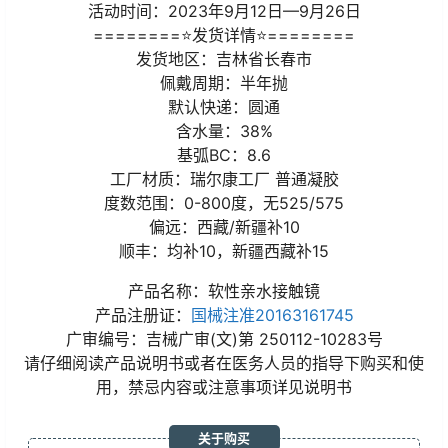
活动时间：2023年9月12日—9月26日
========⭐发货详情⭐========
发货地区：吉林省长春市
佩戴周期：半年抛
默认快递：圆通
含水量：38%
基弧BC：8.6
工厂材质：瑞尔康工厂 普通凝胶
度数范围：0-800度，无525/575
偏远：西藏/新疆补10
顺丰：均补10，新疆西藏补15
产品名称：软性亲水接触镜
产品注册证：
国械注准20163161745
广审编号：吉械广审(文)第 250112-10283号
请仔细阅读产品说明书或者在医务人员的指导下购买和使
用，禁忌内容或注意事项详见说明书
关于购买