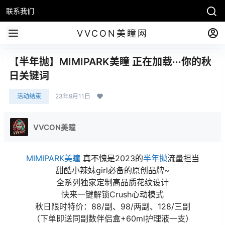
联系我们
VVCON美瞳网
【半年抛】MIMIPARK美瞳 正在加载···你的秋
日关键词
活动结束
23年9月11日
VVCON美瞳
MIMIPARK美瞳
真不愧是2023的
半年抛
流量担当
甜酷小辣妹girl必备的原创品牌~
全系列独家定制高品质花纹设计
快来一键解锁Crush心动模式
秋日限时特价：88/副、98/两副、128/三副
（下单即送同副数伴侣盒+60ml护理液一支）