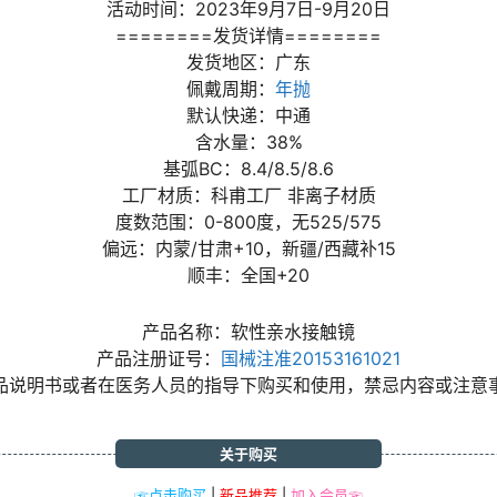
活动时间：2023年9月7日-9月20日
========发货详情========
发货地区：广东
佩戴周期：
年抛
默认快递：中通
含水量：38%
基弧BC：8.4/8.5/8.6
工厂材质：科甫工厂 非离子材质
度数范围：0-800度，无525/575
偏远：内蒙/甘肃+10，新疆/西藏补15
顺丰：全国+20
产品名称：软性亲水接触镜
产品注册证号：
国械注准20153161021
品说明书或者在医务人员的指导下购买和使用，禁忌内容或注意
关于购买
☞点击购买
|
新品推荐
|
加入会员☜