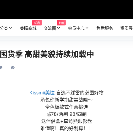
优惠
Hot
分类
美瞳商城
交流圈
会员中心
售后服务
资质展
 开学囤货季 高甜美貌持续加载中
Kissmii美瞳
盲选不踩雷的必囤好物
承包你新学期甜美战瞳～
全色板款式任意挑选
💰78/两副 98/四副
送伴侣盒+草莓熊眼影盘
谁懂啊！真的好划算！！