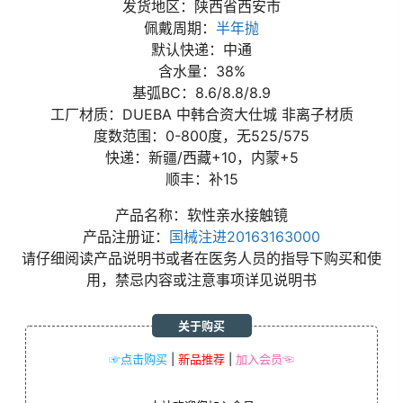
发货地区：陕西省西安市
佩戴周期：
半年抛
默认快递：中通
含水量：38%
基弧BC：8.6/8.8/8.9
工厂材质：DUEBA 中韩合资大仕城 非离子材质
度数范围：0-800度，无525/575
快递：新疆/西藏+10，内蒙+5
顺丰：补15
产品名称：软性亲水接触镜
产品注册证：
国械注进20163163000
请仔细阅读产品说明书或者在医务人员的指导下购买和使
用，禁忌内容或注意事项详见说明书
关于购买
☞点击购买
|
新品推荐
|
加入会员☜