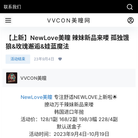
联系我们
VVCON美瞳网
【上新】NewLove美瞳 辣妹新品来喽 孤独饿
狼&玫瑰邂逅&娃蓝魔法
活动结束
23年9月4日
VVCON美瞳
NewLove美瞳
专注舒适NEWLOVE上新啦🌟
撩动万千辣妹新品来喽
韩国进口年抛
活动价：128/1副 168/2副 198/3幅 228/4副
默认送盒子
活动时间：2023年9月4日-10月19日