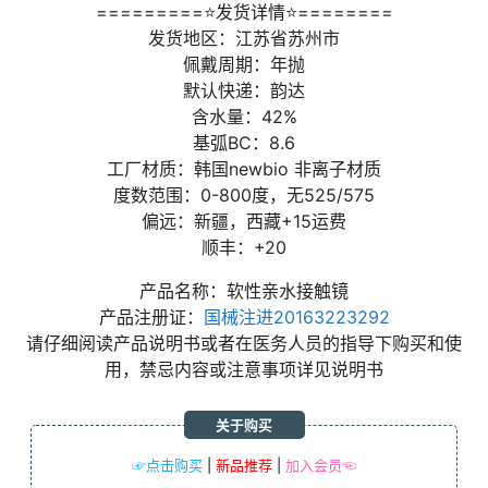
=========⭐发货详情⭐========
发货地区：江苏省苏州市
佩戴周期：年抛
默认快递：韵达
含水量：42%
基弧BC：8.6
工厂材质：韩国newbio 非离子材质
度数范围：0-800度，无525/575
偏远：新疆，西藏+15运费
顺丰：+20
产品名称：软性亲水接触镜
产品注册证：
国械注进20163223292
请仔细阅读产品说明书或者在医务人员的指导下购买和使
用，禁忌内容或注意事项详见说明书
关于购买
☞点击购买
|
新品推荐
|
加入会员☜